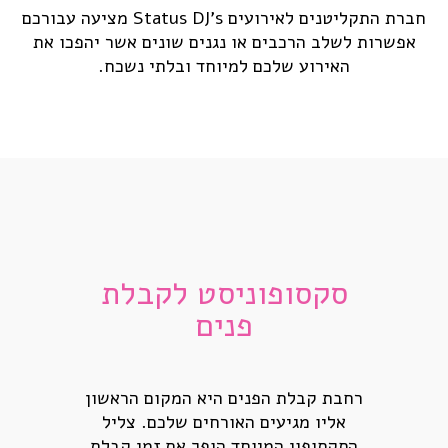
חברת התקליטנים לאירועים Status DJ's מציעה עבורכם
אטרקציות לרחבת ריקודים
אפשרות לשלב הרכבים או נגנים שונים אשר יהפכו את
הפקת אירועים
האירוע שלכם למיוחד ובלתי נשכח.
הפתרון המלא להפקת אירוע עסקי
שירותי הגברה ותאורה
בלוג
גלריה
צרו קשר
סקסופוניסט לקבלת
פנים
רחבת קבלת הפנים היא המקום הראשון
אליו מגיעים האורחים שלכם. צליל
הסקסופון המיוחד הופך את זמן קבלת