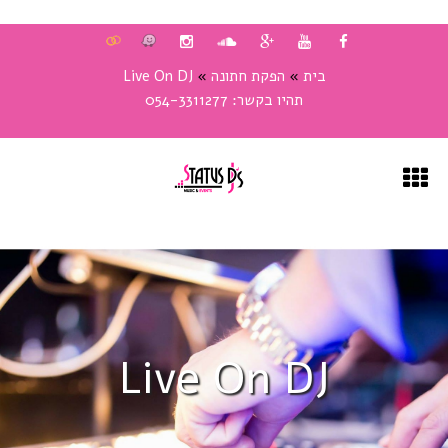
בית
»
הפקת חתונה
»
Live On DJ
תהיו בקשר:
054-3311277
בית
DJ'S
DJ SWED
Live On DJ
DJ PIPE
DJ SASH