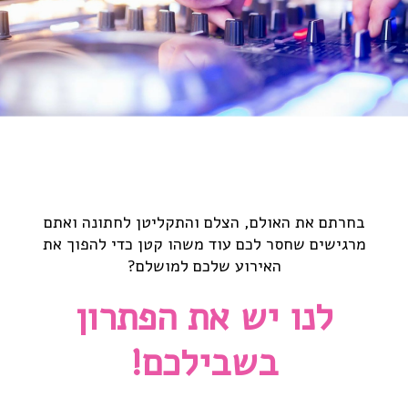
מוזיקה
שירים לכניסה לחופה
שירים לשבירת כוס
שירי סלואו לחתונה
רמיקסים ישראלים
רמיקסים להורדה
בחרתם את האולם, הצלם והתקליטן לחתונה ואתם
המלצות
מרגישים שחסר לכם עוד משהו קטן כדי להפוך את
האירוע שלכם למושלם?
הפקת חתונה
לנו יש את הפתרון
תא צילום שקוף
בשבילכם!
צילומי ווייטסקרין לאירוע
LIVE ON DJ