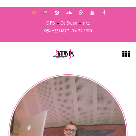
בית
»
DJ Swed
»
DJ'S
תהיו בקשר:
054-3311277
בית
DJ'S
DJ SWED
DJ PIPE
DJ SASH