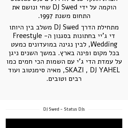
אטרקציות לרחבת ריקודים
הוקמה על ידי DJ Swed שחי ונושם את
התחום משנת 1997.
הפקת אירועים
מתחילת הדרך DJ Swed משלב בין היותו
הפתרון המלא להפקת אירוע עסקי
די ג'יי בחתונות בסגנון ה- Freestyle
שירותי הגברה ותאורה
Wedding, לבין נגינה במועדונים כמעט
בכל מקום ופינה בארץ. במשך השנים ניגן
בלוג
על עמדת הדי ג'י עם השמות הכי חמים כמו
גלריה
SKAZI , DJ YAHEL, מאיה סימנטוב ועוד
צרו קשר
רבים וטובים.
DJ Swed - Status DJs